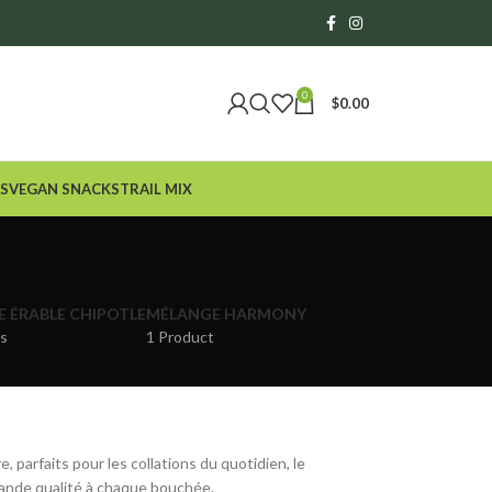
0
$
0.00
S
VEGAN SNACKS
TRAIL MIX
 ÉRABLE CHIPOTLE
MÉLANGE HARMONY
ts
1 Product
 parfaits pour les collations du quotidien, le
rande qualité à chaque bouchée.