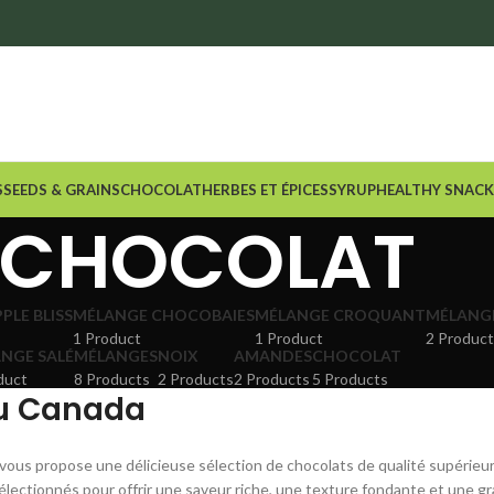
nywhere in Ontario and Quebec!
S
SEEDS & GRAINS
CHOCOLAT
HERBES ET ÉPICES
SYRUP
HEALTHY SNACK
CHOCOLAT
PLE BLISS
MÉLANGE CHOCOBAIES
MÉLANGE CROQUANT
MÉLANGE
1 Product
1 Product
2 Produc
NGE SALÉ
MÉLANGES
NOIX
AMANDES
CHOCOLAT
duct
8 Products
2 Products
2 Products
5 Products
au Canada
vous propose une délicieuse sélection de chocolats de qualité supérieure,
lectionnés pour offrir une saveur riche, une texture fondante et une g