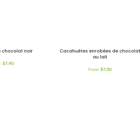
chocolat noir
Cacahuètes enrobées de chocola
au lait
m:
$
7.90
From:
$
7.00