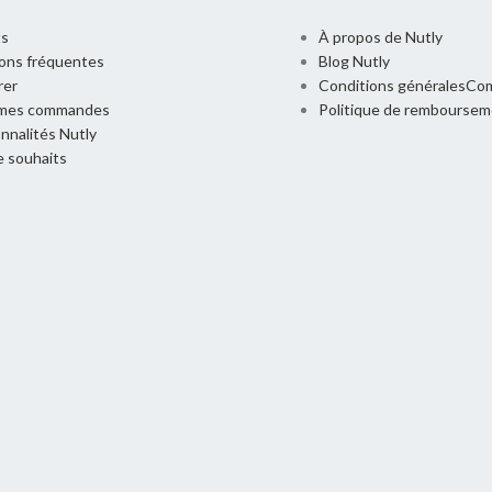
ts
À propos de Nutly
ons fréquentes
Blog Nutly
rer
Conditions généralesCo
 mes commandes
Politique de rembourse
nnalités Nutly
e souhaits