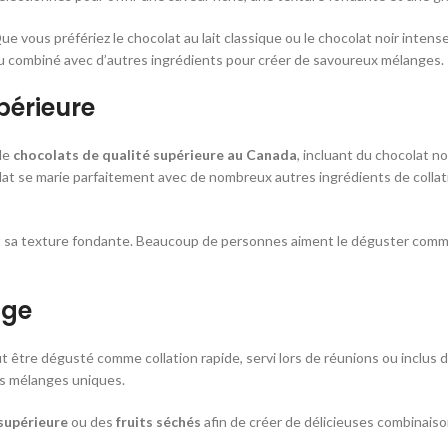
 vous préfériez le chocolat au lait classique ou le chocolat noir intense
ou combiné avec d’autres ingrédients pour créer de savoureux mélanges.
périeure
de
chocolats de qualité supérieure au Canada
, incluant du chocolat no
olat se marie parfaitement avec de nombreux autres ingrédients de collat
 et sa texture fondante. Beaucoup de personnes aiment le déguster comm
age
t être dégusté comme collation rapide, servi lors de réunions ou inclus
es mélanges uniques.
 supérieure
ou des
fruits séchés
afin de créer de délicieuses combinais