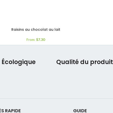
Raisins au chocolat au lait
From:
$
7.30
Écologique
Qualité du produi
S RAPIDE
GUIDE