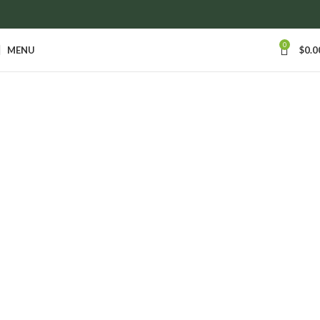
anywhere in Ontario and Quebec!
0
MENU
$
0.0