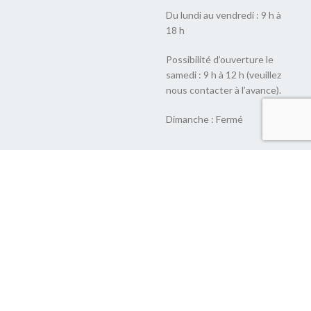
Du lundi au vendredi : 9 h à
18 h
Possibilité d’ouverture le
samedi : 9 h à 12 h (veuillez
nous contacter à l’avance).
Dimanche : Fermé
© 2022 Nutlyfoods Co. All Rights Reserved.