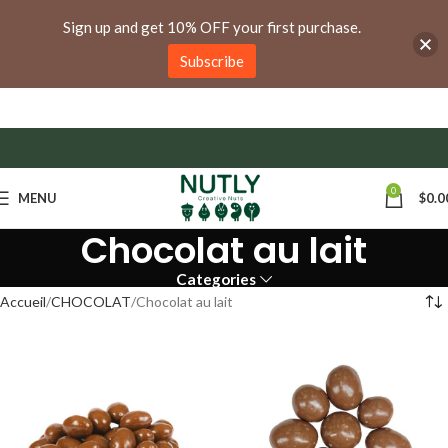
anywhere in Ontario and Quebec!
Sign up and get 10% OFF your first purchase.
Subscribe
0
MENU
$
0.0
Chocolat au lait
Categories
Accueil
CHOCOLAT
Chocolat au lait